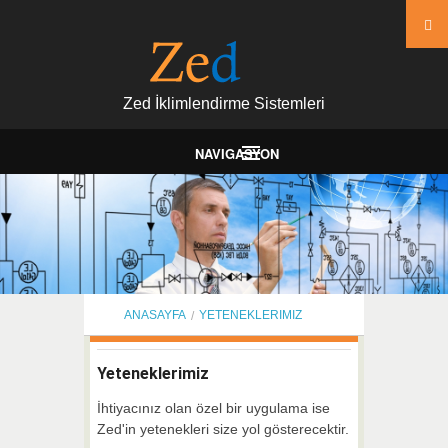
Zed İklimlendirme Sistemleri
NAVIGASYON
Anasayfa
Kurumsal
Yeteneklerimiz
Ürünler
ANASAYFA
YETENEKLERIMIZ
Market
Yeteneklerimiz
Kalite
İhtiyacınız olan özel bir uygulama ise
İletişim
Zed'in yetenekleri size yol gösterecektir.